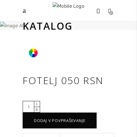
0
KATALOG
FOTELJ 050 RSN
Fotelj
050
DODAJ V POVPRAŠEVANJE
RSN
količina