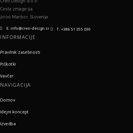
Creo Design d.o.o.
Cesta zmage 94
2000 Maribor, Slovenija
E. info@creo-design.si
T. +386 51 355 030
INFORMACIJE
Pravilnik zasebnosti
Piškotki
Vavčer
NAVIGACIJA
Domov
Idejni koncept
Izvedba