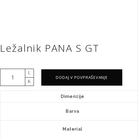
Ležalnik PANA S GT
Ležalnik
DODAJ V POVPRAŠEVANJE
PANA
S
Dimenzije
GT
količina
Barva
Material