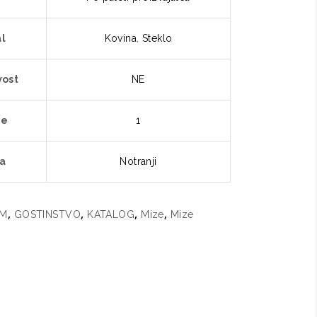
al
Kovina
,
Steklo
vost
NE
je
1
a
Notranji
,
,
,
,
M
GOSTINSTVO
KATALOG
Mize
Mize