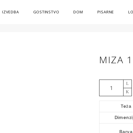
IZVEDBA
GOSTINSTVO
DOM
PISARNE
L
MIZA 
Miza
1442
RSN
Teža
količina
Dimenzi
Barva