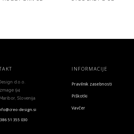
POVPRAŠEVANJE
POVPRAŠEVANJE
TAKT
INFORMACIJE
esign d.o.o.
Pravilnik zasebnosti
 zmage 94
Piškotki
aribor, Slovenija
Vavčer
info@creo-design.si
+386 51 355 030