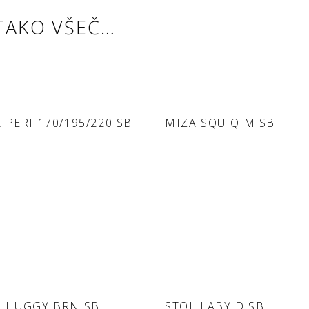
TAKO VŠEČ…
DODAJ V
DODAJ V
 PERI 170/195/220 SB
MIZA SQUIQ M SB
POVPRAŠEVANJE
POVPRAŠEVANJE
DODAJ V
DODAJ V
L HUGGY BRN SB
STOL LABY D SB