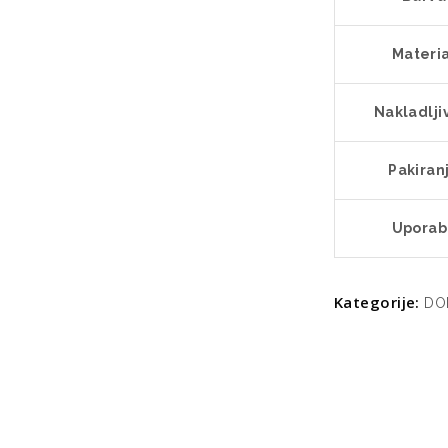
Materi
Nakladlji
Pakiran
Uporab
Kategorije:
DO