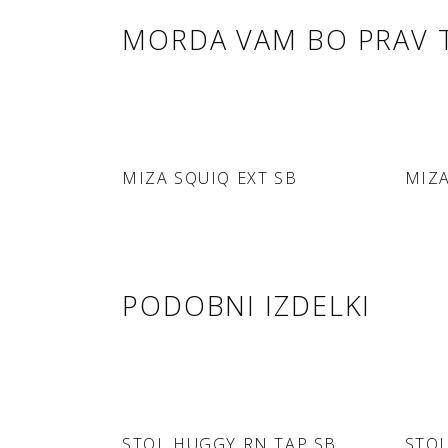
MORDA VAM BO PRAV 
DODAJ V
MIZA SQUIQ EXT SB
MIZA
POVPRAŠEVANJE
PODOBNI IZDELKI
DODAJ V
STOL HUGGY RN TAP SB
STO