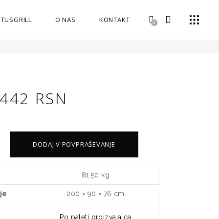
OTUSGRILL
O NAS
KONTAKT
0
1442 RSN
DODAJ V POVPRAŠEVANJE
81.50 kg
je
200 × 90 × 76 cm
Po paleti proizvajalca