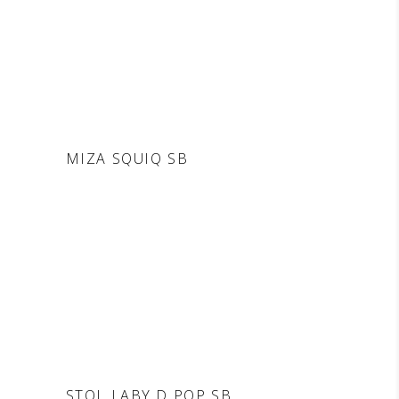
DODAJ V
MIZA SQUIQ SB
POVPRAŠEVANJE
DODAJ V
STOL LABY D POP SB