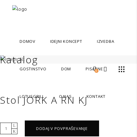
DOMOV
IDEJNI KONCEPT
IZVEDBA
Katalog
GOSTINSTVO
DOM
PISARNE
0
Stol JORK A RN KJ
LOTUSGRILL
O NAS
KONTAKT
Stol
DODAJ V POVPRAŠEVANJE
JORK