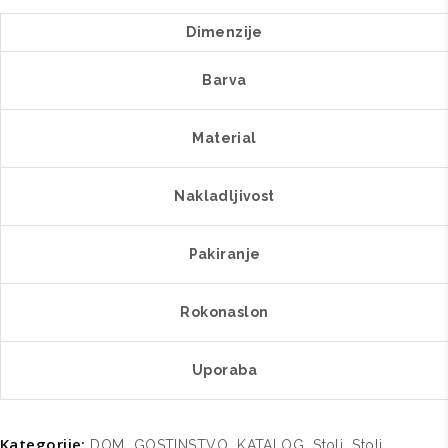
A
Dimenzije
RN
KJ
Barva
količina
Material
Nakladljivost
Pakiranje
Rokonaslon
Uporaba
Kategorije:
,
,
,
,
DOM
GOSTINSTVO
KATALOG
Stoli
Stoli