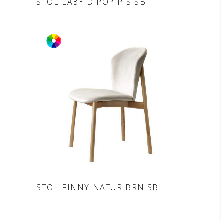
STOL LABY D POP PIS SB
DODAJ V POVPRAŠEVANJE
STOL FINNY NATUR BRN SB