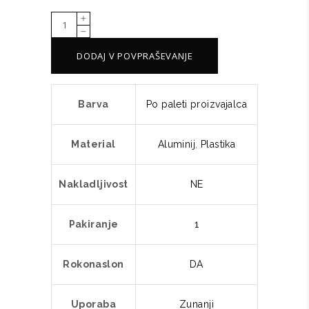
Stol
TAHI
DODAJ V POVPRAŠEVANJE
RN
GT
količina
Barva
Po paleti proizvajalca
Material
Aluminij
,
Plastika
Nakladljivost
NE
Pakiranje
1
Rokonaslon
DA
Uporaba
Zunanji