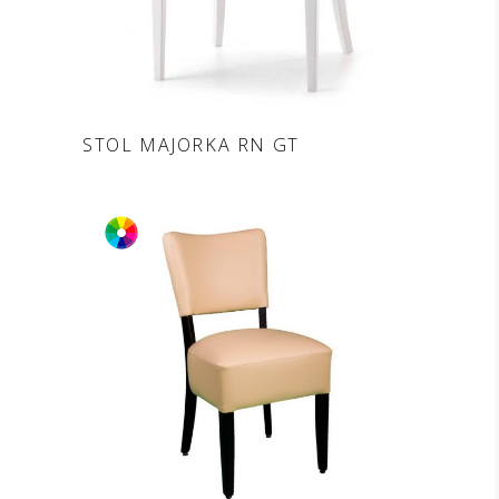
DODAJ V POVPRAŠEVANJE
STOL MAJORKA RN GT