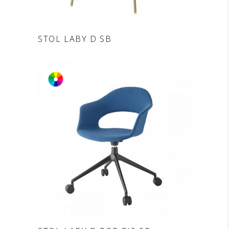
DODAJ V POVPRAŠEVANJE
STOL LABY D SB
DODAJ V POVPRAŠEVANJE