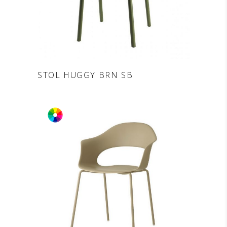
DODAJ V POVPRAŠEVANJE
STOL HUGGY BRN SB