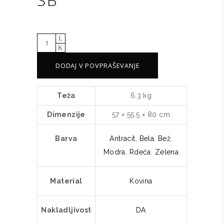
Stol
SAMER
DODAJ V POVPRAŠEVANJE
RN
SB
količina
Teža
6.3 kg
Dimenzije
57 × 55.5 × 80 cm
Barva
Antracit
,
Bela
,
Bež
,
Modra
,
Rdeča
,
Zelena
Material
Kovina
Nakladljivost
DA