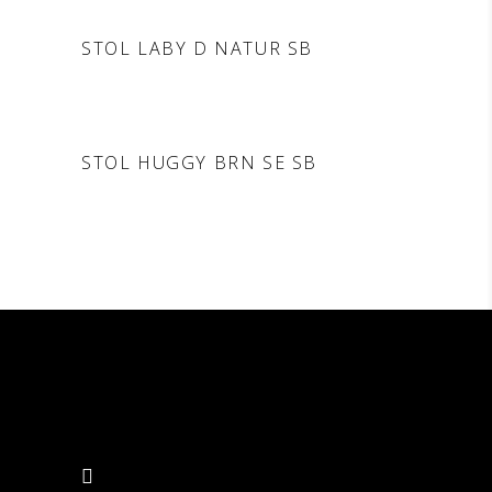
DODAJ V POVPRAŠEVANJE
STOL LABY D NATUR SB
DODAJ V POVPRAŠEVANJE
STOL HUGGY BRN SE SB